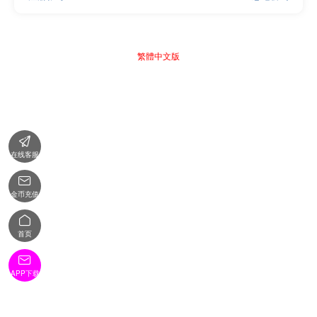
繁體中文版

在线客服

金币充值

首页

APP下载