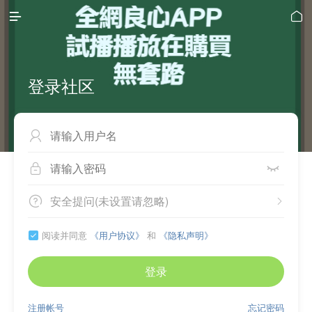


登录社区



安全提问(未设置请忽略)


阅读并同意
《用户协议》
和
《隐私声明》

登录
注册帐号
忘记密码