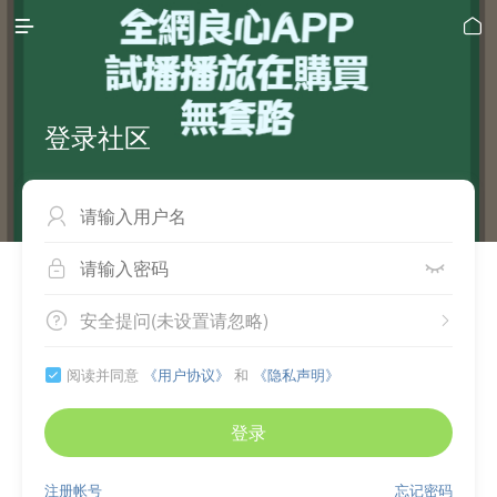


登录社区



安全提问(未设置请忽略)


阅读并同意
《用户协议》
和
《隐私声明》

登录
注册帐号
忘记密码