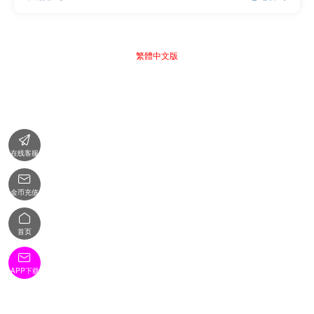
繁體中文版

在线客服

金币充值

首页

APP下载