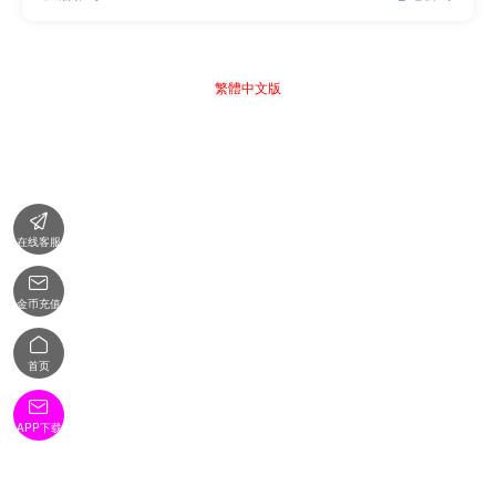
繁體中文版

在线客服

金币充值

首页

APP下载