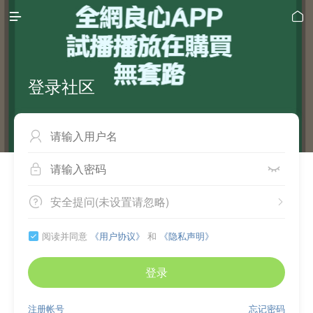


登录社区



安全提问(未设置请忽略)


阅读并同意
《用户协议》
和
《隐私声明》

登录
注册帐号
忘记密码