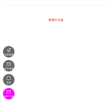
繁體中文版

在线客服

金币充值

首页

APP下载