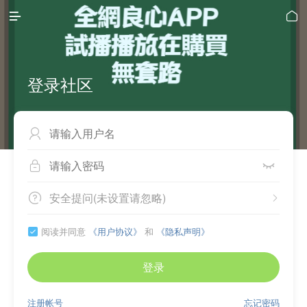


登录社区



安全提问(未设置请忽略)


阅读并同意
《用户协议》
和
《隐私声明》

登录
注册帐号
忘记密码