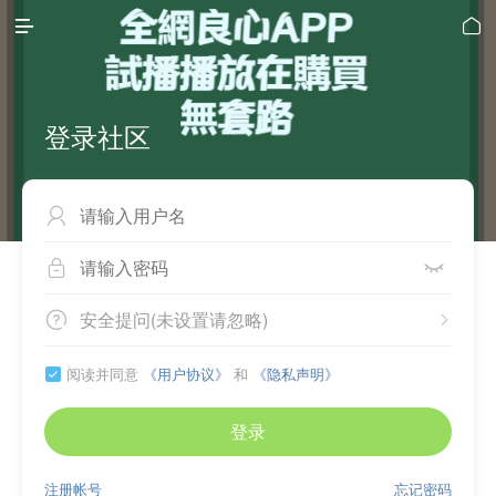


登录社区



安全提问(未设置请忽略)


阅读并同意
《用户协议》
和
《隐私声明》

登录
注册帐号
忘记密码