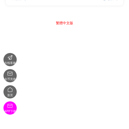
繁體中文版

在线客服

金币充值

首页

APP下载