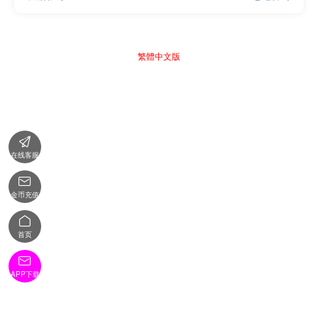
繁體中文版

在线客服

金币充值

首页

APP下载