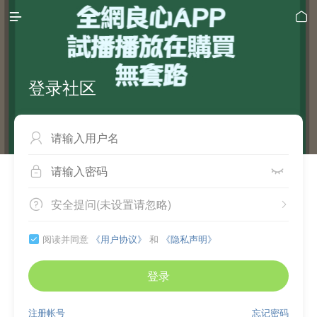


登录社区



安全提问(未设置请忽略)


阅读并同意
《用户协议》
和
《隐私声明》

登录
注册帐号
忘记密码