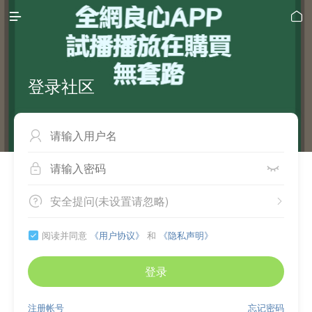


登录社区



安全提问(未设置请忽略)


阅读并同意
《用户协议》
和
《隐私声明》

登录
注册帐号
忘记密码