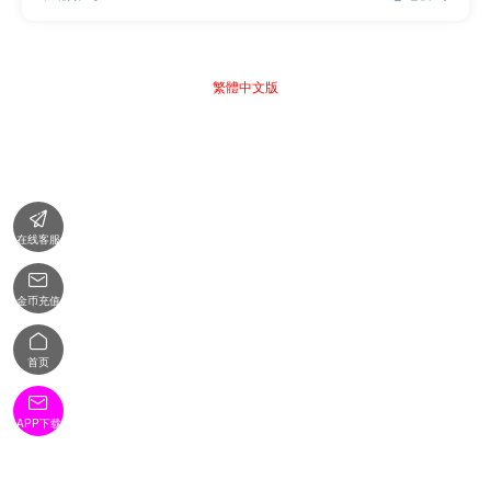
繁體中文版

在线客服

金币充值

首页

APP下载