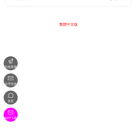
繁體中文版

在线客服

金币充值

首页

APP下载