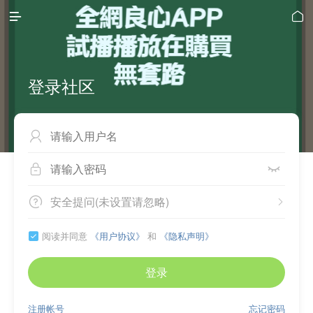


登录社区



安全提问(未设置请忽略)


阅读并同意
《用户协议》
和
《隐私声明》

登录
注册帐号
忘记密码