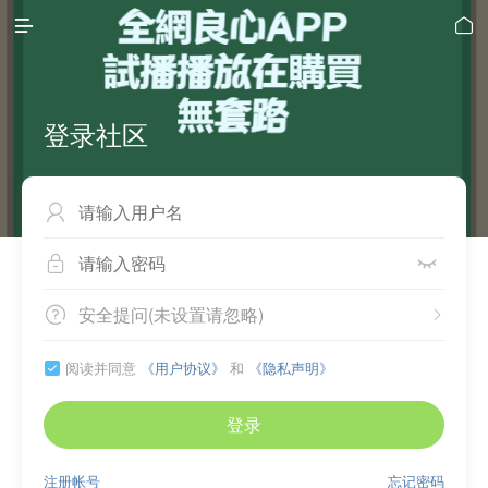


登录社区



安全提问(未设置请忽略)


阅读并同意
《用户协议》
和
《隐私声明》

登录
注册帐号
忘记密码