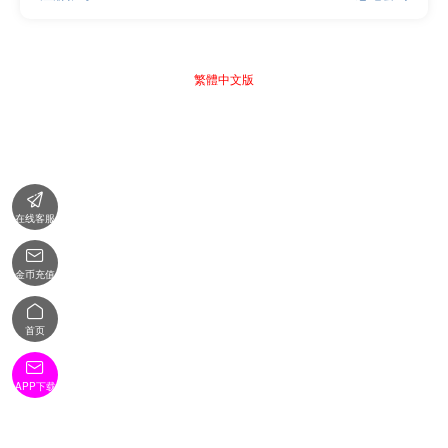
繁體中文版

在线客服

金币充值

首页

APP下载