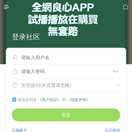


登录社区



安全提问(未设置请忽略)


阅读并同意
《用户协议》
和
《隐私声明》

登录
注册帐号
忘记密码