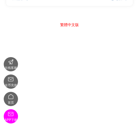
繁體中文版

在线客服

金币充值

首页

APP下载