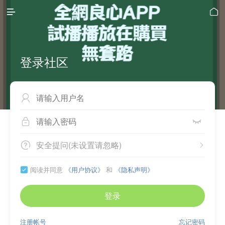


登录社区



安全提问(未设置请忽略)


阅读并同意
《用户协议》
和
《隐私声明》

登录
注册帐号
忘记密码