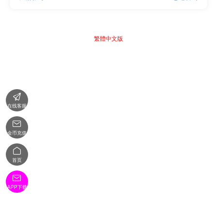
繁體中文版

在线客服

金币充值

首页

APP下载