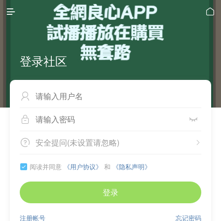


登录社区



安全提问(未设置请忽略)


阅读并同意
《用户协议》
和
《隐私声明》

登录
注册帐号
忘记密码