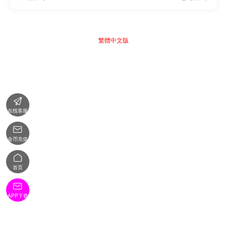
繁體中文版

在线客服

金币充值

首页

APP下载