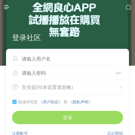


登录社区



安全提问(未设置请忽略)


阅读并同意
《用户协议》
和
《隐私声明》

登录
注册帐号
忘记密码