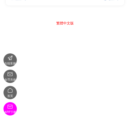
繁體中文版

在线客服

金币充值

首页

APP下载