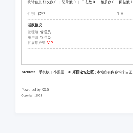
统计信息
好友数 0
|
记录数 0
|
日志数 0
|
相册数 0
|
回帖数 1
区
性别
保密
生日
-
活跃概况
管理组
管理员
用户组
管理员
扩展用户组
VIP
Archiver
|
手机版
|
小黑屋
|
XL乐园论坛社区
(
本站所有内容均来自互
Powered by
X3.5
Copyright 2023