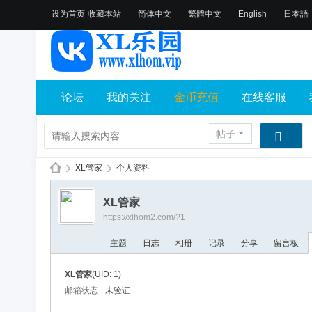
设为首页
收藏本站
简体中文
繁體中文
English
日本語
论坛
我的关注
金币充值
在线客服
帖子
›
XL管家
›
个人资料
X
XL管家
L
https://xlhom2.com/?1
乐
主题
日志
相册
记录
分享
留言板
园
论
XL管家
(UID: 1)
坛
邮箱状态
未验证
社