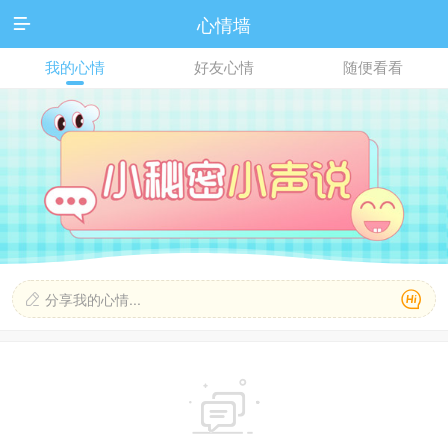
心情墙

我的心情
好友心情
随便看看

分享我的心情...

