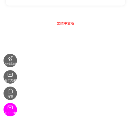
繁體中文版

在线客服

金币充值

首页

APP下载