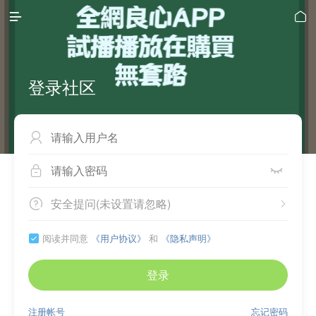


登录社区



安全提问(未设置请忽略)


阅读并同意
《用户协议》
和
《隐私声明》

登录
注册帐号
忘记密码