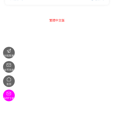
繁體中文版

在线客服

金币充值

首页

APP下载