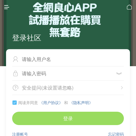


登录社区



安全提问(未设置请忽略)


阅读并同意
《用户协议》
和
《隐私声明》

登录
注册帐号
忘记密码