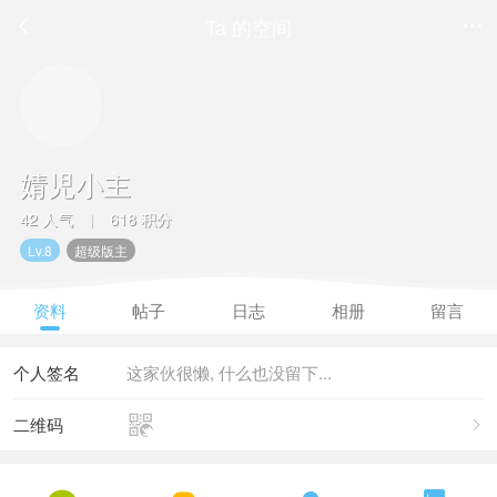
Ta 的空间


婧児小主
42 人气
618 积分
|
Lv.8
超级版主
资料
帖子
日志
相册
留言
个人签名
这家伙很懒, 什么也没留下...

二维码
