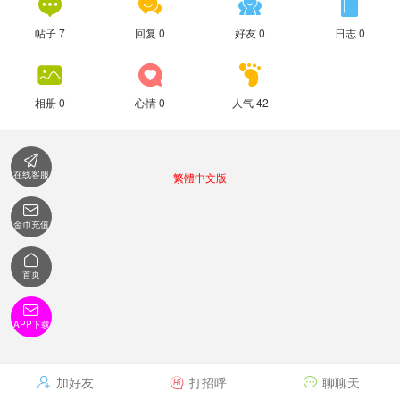




帖子 7
回复 0
好友 0
日志 0



相册 0
心情 0
人气 42

在线客服
繁體中文版

金币充值

首页

APP下载
加好友
打招呼
聊聊天


