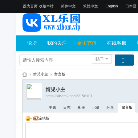
设为首页
收藏本站
简体中文
繁體中文
English
日本語
论坛
我的关注
金币充值
在线客服
帖子
›
婧児小主
›
留言板
X
婧児小主
L
https://xlhom2.com/?156101
乐
主题
日志
相册
记录
分享
留言板
园
涂鸦板
论
坛
社