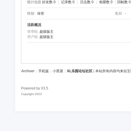
统计信息
好友数 0
|
记录数 0
|
日志数 0
|
相册数 0
|
回帖数 0
区
性别
保密
生日
-
活跃概况
管理组
超级版主
用户组
超级版主
Archiver
|
手机版
|
小黑屋
|
XL乐园论坛社区
(
本站所有内容均来自互
Powered by
X3.5
Copyright 2023