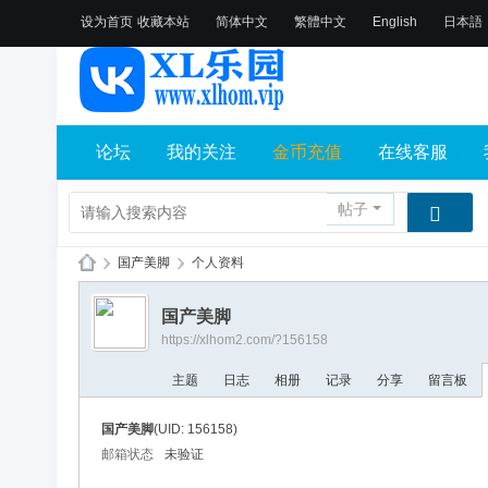
设为首页
收藏本站
简体中文
繁體中文
English
日本語
论坛
我的关注
金币充值
在线客服
帖子
›
国产美脚
›
个人资料
X
国产美脚
L
https://xlhom2.com/?156158
乐
主题
日志
相册
记录
分享
留言板
园
论
国产美脚
(UID: 156158)
坛
邮箱状态
未验证
社