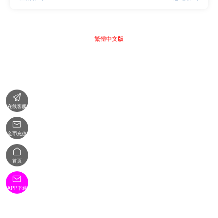
繁體中文版

在线客服

金币充值

首页

APP下载