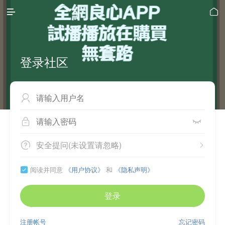


登录社区



安全提问(未设置请忽略)


阅读并同意
《用户协议》
和
《隐私声明》

登录
注册帐号
忘记密码