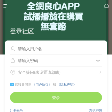


登录社区



安全提问(未设置请忽略)


阅读并同意
《用户协议》
和
《隐私声明》

登录
注册帐号
忘记密码