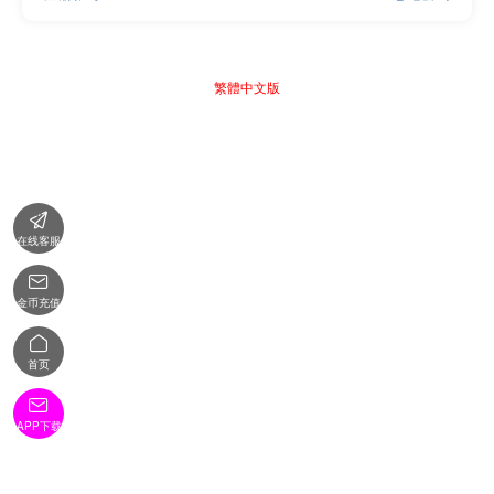
繁體中文版

在线客服

金币充值

首页

APP下载