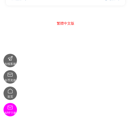
繁體中文版

在线客服

金币充值

首页

APP下载