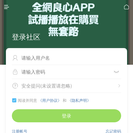


登录社区



安全提问(未设置请忽略)


阅读并同意
《用户协议》
和
《隐私声明》

登录
注册帐号
忘记密码