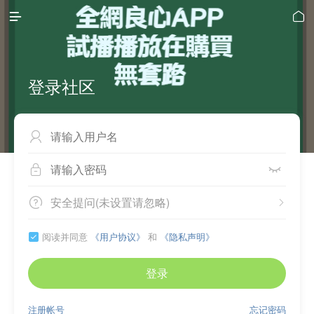


登录社区



安全提问(未设置请忽略)


阅读并同意
《用户协议》
和
《隐私声明》

登录
注册帐号
忘记密码