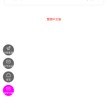
繁體中文版

在线客服

金币充值

首页

APP下载