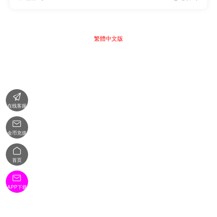
繁體中文版

在线客服

金币充值

首页

APP下载