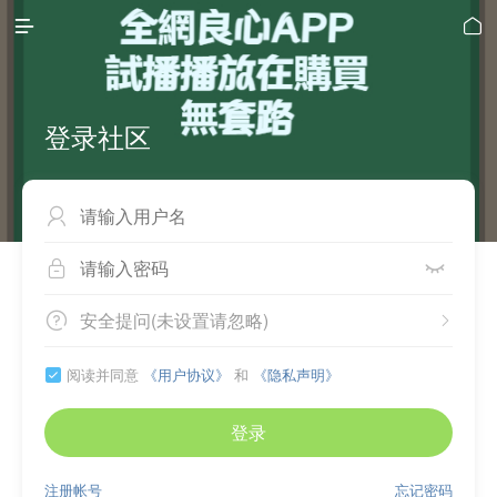


登录社区



安全提问(未设置请忽略)


阅读并同意
《用户协议》
和
《隐私声明》

登录
注册帐号
忘记密码