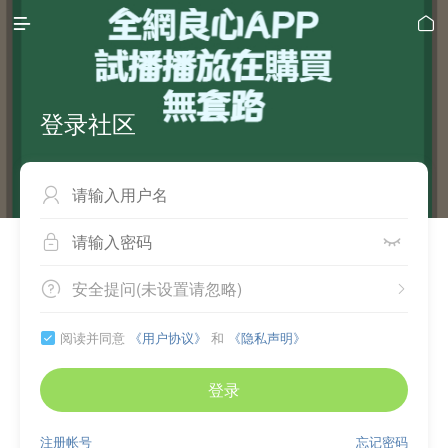


登录社区



安全提问(未设置请忽略)


阅读并同意
《用户协议》
和
《隐私声明》

登录
注册帐号
忘记密码