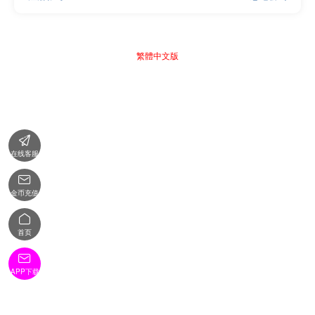
繁體中文版

在线客服

金币充值

首页

APP下载