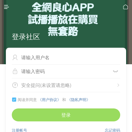


登录社区



安全提问(未设置请忽略)


阅读并同意
《用户协议》
和
《隐私声明》

登录
注册帐号
忘记密码