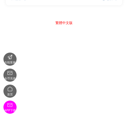
繁體中文版

在线客服

金币充值

首页

APP下载