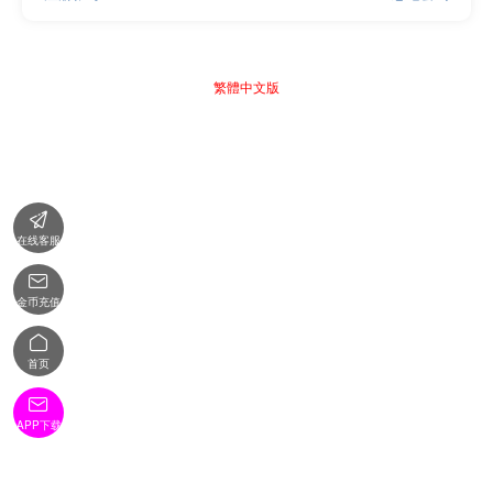
繁體中文版

在线客服

金币充值

首页

APP下载