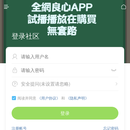


登录社区



安全提问(未设置请忽略)


阅读并同意
《用户协议》
和
《隐私声明》

登录
注册帐号
忘记密码