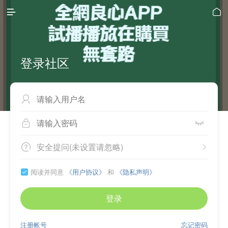


登录社区



安全提问(未设置请忽略)


阅读并同意
《用户协议》
和
《隐私声明》

登录
注册帐号
忘记密码