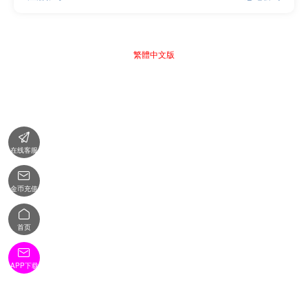
繁體中文版

在线客服

金币充值

首页

APP下载