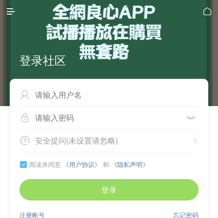


登录社区



安全提问(未设置请忽略)


阅读并同意
《用户协议》
和
《隐私声明》

登录
注册帐号
忘记密码