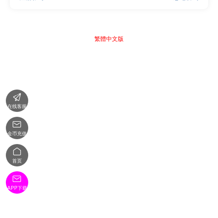
繁體中文版

在线客服

金币充值

首页

APP下载