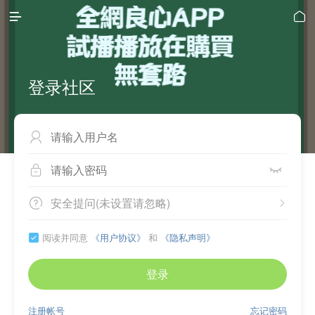


登录社区



安全提问(未设置请忽略)


阅读并同意
《用户协议》
和
《隐私声明》

登录
注册帐号
忘记密码