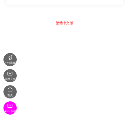
繁體中文版

在线客服

金币充值

首页

APP下载