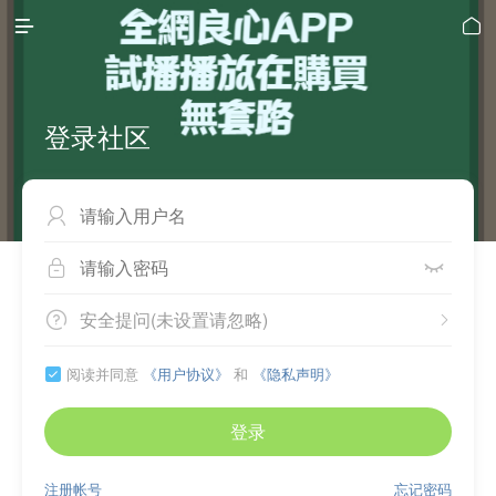


登录社区



安全提问(未设置请忽略)


阅读并同意
《用户协议》
和
《隐私声明》

登录
注册帐号
忘记密码