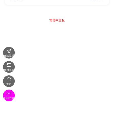
繁體中文版

在线客服

金币充值

首页

APP下载