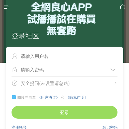


登录社区



安全提问(未设置请忽略)


阅读并同意
《用户协议》
和
《隐私声明》

登录
注册帐号
忘记密码