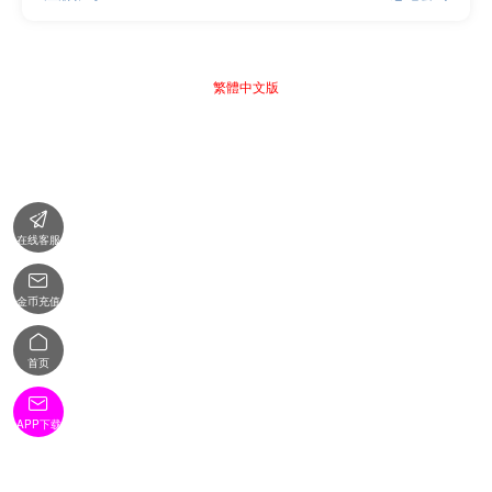
繁體中文版

在线客服

金币充值

首页

APP下载