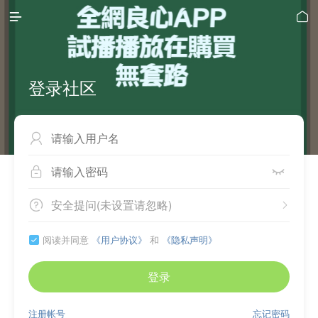


登录社区



安全提问(未设置请忽略)


阅读并同意
《用户协议》
和
《隐私声明》

登录
注册帐号
忘记密码