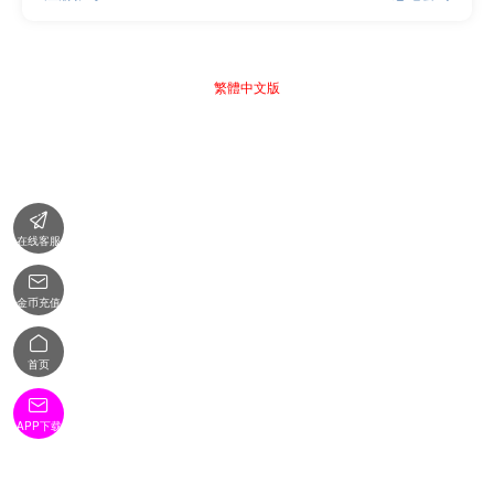
繁體中文版

在线客服

金币充值

首页

APP下载