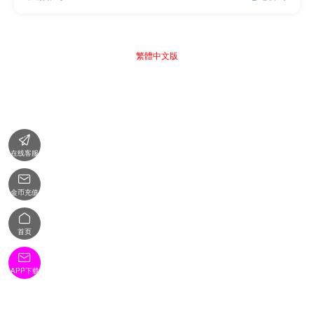
繁體中文版

在线客服

金币充值

首页

APP下载