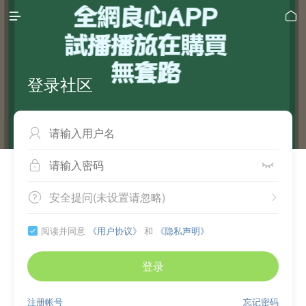


登录社区



安全提问(未设置请忽略)


阅读并同意
《用户协议》
和
《隐私声明》

登录
注册帐号
忘记密码