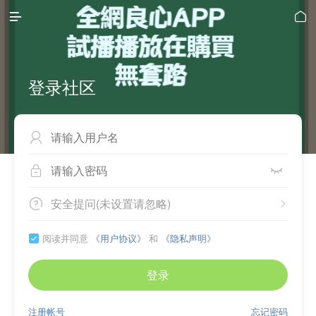


登录社区



安全提问(未设置请忽略)


阅读并同意
《用户协议》
和
《隐私声明》

登录
注册帐号
忘记密码