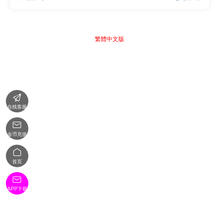
繁體中文版

在线客服

金币充值

首页

APP下载