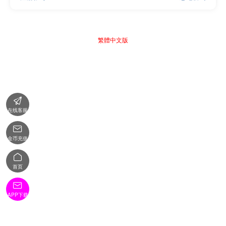
繁體中文版

在线客服

金币充值

首页

APP下载