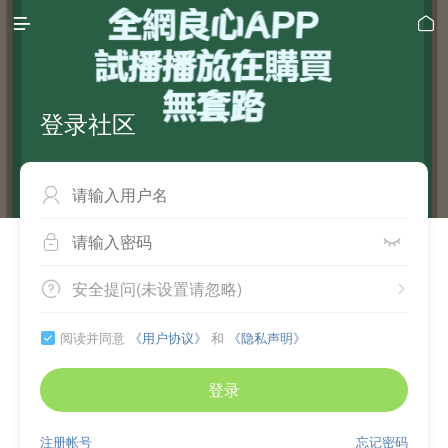


登录社区



安全提问(未设置请忽略)


阅读并同意
《用户协议》
和
《隐私声明》

登录
注册帐号
忘记密码