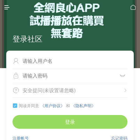


登录社区



安全提问(未设置请忽略)


阅读并同意
《用户协议》
和
《隐私声明》

登录
注册帐号
忘记密码