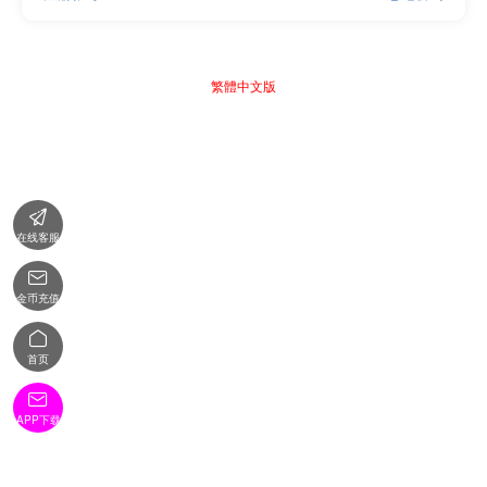
繁體中文版

在线客服

金币充值

首页

APP下载