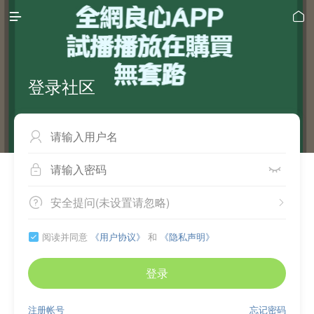


登录社区



安全提问(未设置请忽略)


阅读并同意
《用户协议》
和
《隐私声明》

登录
注册帐号
忘记密码