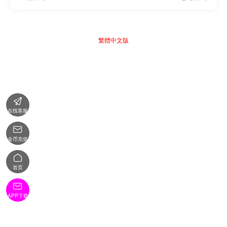
繁體中文版

在线客服

金币充值

首页

APP下载