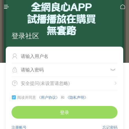


登录社区



安全提问(未设置请忽略)


阅读并同意
《用户协议》
和
《隐私声明》

登录
注册帐号
忘记密码