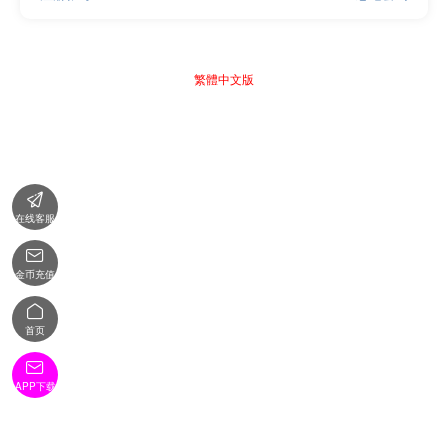
繁體中文版

在线客服

金币充值

首页

APP下载