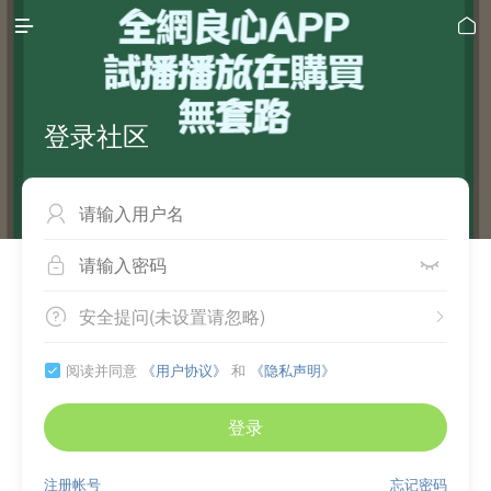


登录社区



安全提问(未设置请忽略)


阅读并同意
《用户协议》
和
《隐私声明》

登录
注册帐号
忘记密码