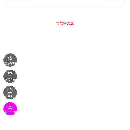
繁體中文版

在线客服

金币充值

首页

APP下载