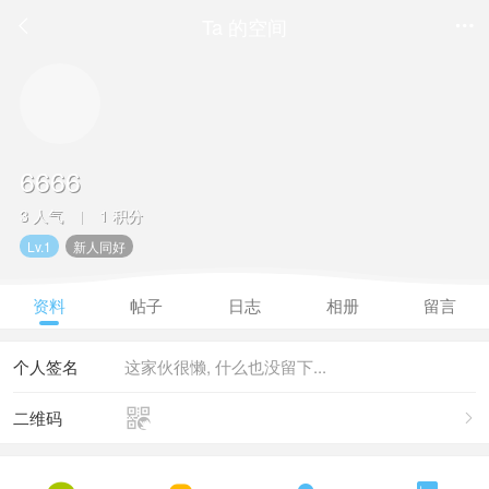
Ta 的空间


6666
3 人气
1 积分
|
Lv.1
新人同好
资料
帖子
日志
相册
留言
个人签名
这家伙很懒, 什么也没留下...

二维码
