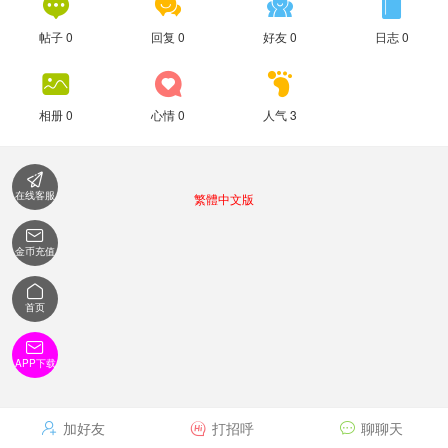




帖子 0
回复 0
好友 0
日志 0



相册 0
心情 0
人气 3

在线客服
繁體中文版

金币充值

首页

APP下载
加好友
打招呼
聊聊天


