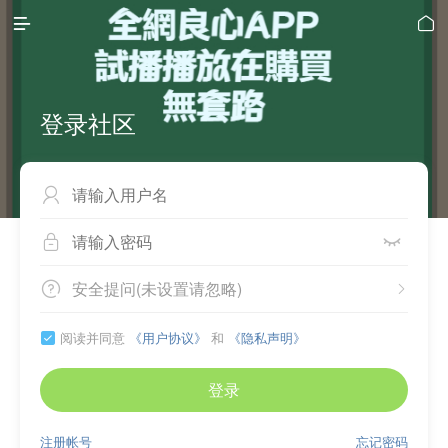


登录社区



安全提问(未设置请忽略)


阅读并同意
《用户协议》
和
《隐私声明》

登录
注册帐号
忘记密码