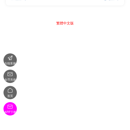
繁體中文版

在线客服

金币充值

首页

APP下载