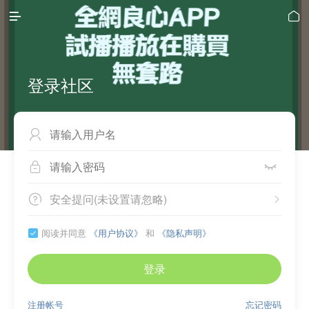


登录社区



安全提问(未设置请忽略)


阅读并同意
《用户协议》
和
《隐私声明》

登录
注册帐号
忘记密码