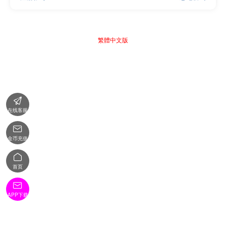
繁體中文版

在线客服

金币充值

首页

APP下载