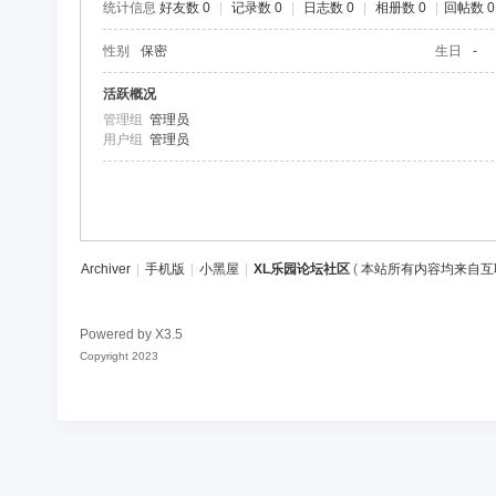
统计信息
好友数 0
|
记录数 0
|
日志数 0
|
相册数 0
|
回帖数 0
区
性别
保密
生日
-
活跃概况
管理组
管理员
用户组
管理员
Archiver
|
手机版
|
小黑屋
|
XL乐园论坛社区
(
本站所有内容均来自互
Powered by
X3.5
Copyright 2023