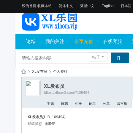
设为首页
收藏本站
简体中文
繁體中文
English
日本語
论坛
我的关注
金币充值
在线客服
帖子
›
XL发布员
›
个人资料
X
XL发布员
L
https://xlhom2.com/?109494
乐
主题
日志
相册
记录
分享
留言板
园
论
XL发布员
(UID: 109494)
坛
邮箱状态
未验证
社