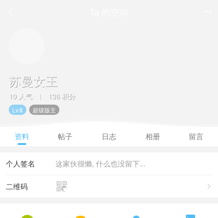
Ta 的空间


苏曼女王
10 人气
136 积分
|
Lv.8
超级版主
资料
帖子
日志
相册
留言
个人签名
这家伙很懒, 什么也没留下...

二维码
