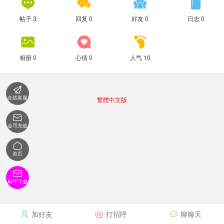




帖子 3
回复 0
好友 0
日志 0



相册 0
心情 0
人气 10

在线客服
繁體中文版

金币充值

首页

APP下载
加好友
打招呼
聊聊天


