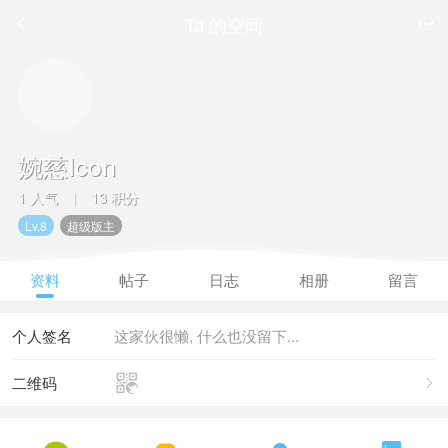
Ta 的空间


婉慈Icon
1 人气
13 积分
|
Lv.8
超级版主
资料
帖子
日志
相册
留言
个人签名
这家伙很懒, 什么也没留下...

二维码
