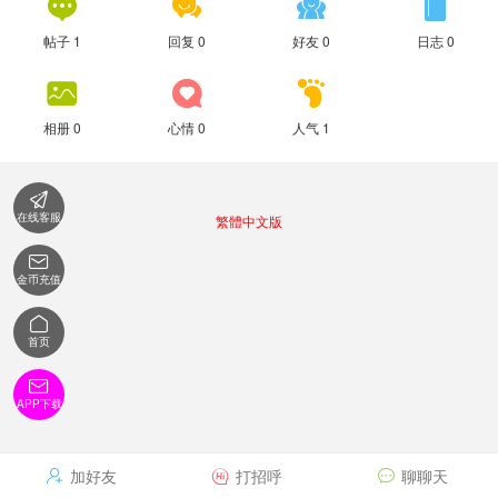




帖子 1
回复 0
好友 0
日志 0



相册 0
心情 0
人气 1

在线客服
繁體中文版

金币充值

首页

APP下载
加好友
打招呼
聊聊天


