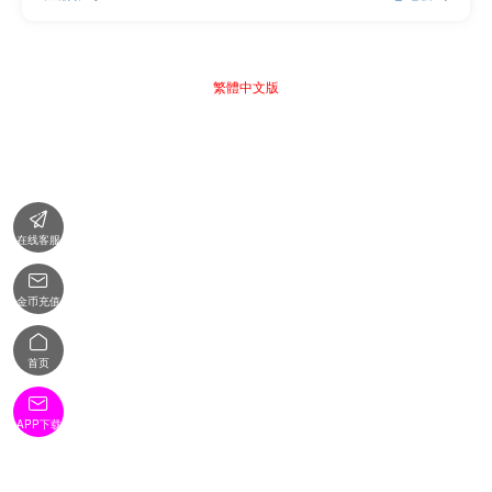
繁體中文版

在线客服

金币充值

首页

APP下载