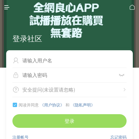


登录社区



安全提问(未设置请忽略)


阅读并同意
《用户协议》
和
《隐私声明》

登录
注册帐号
忘记密码