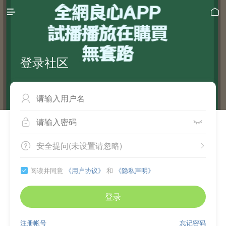


登录社区



安全提问(未设置请忽略)


阅读并同意
《用户协议》
和
《隐私声明》

登录
注册帐号
忘记密码