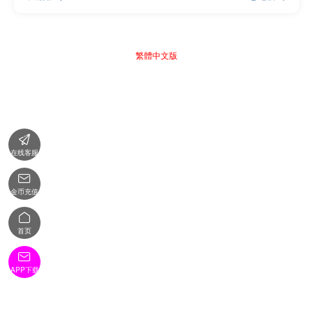
繁體中文版

在线客服

金币充值

首页

APP下载