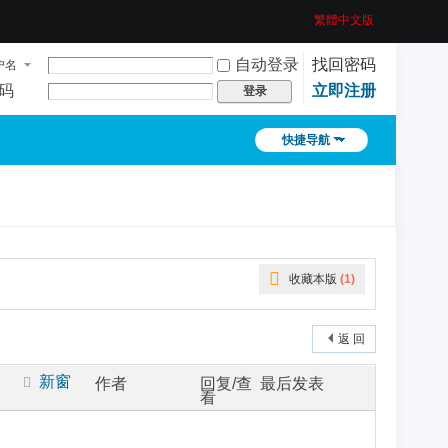
繁體中文版
自动登录
找回密码
户名
码
立即注册
登录
快捷导航
收藏本版
(
1
)
返 回
新窗
作者
回复/查
最后发表
看