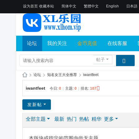
设为首页
收藏本站
简体中文
繁體中文
English
日本語
论坛
我的关注
金币充值
在线客服
帖子
»
论坛
›
知名女王大全推荐
›
iwantfeet
X
iwantfeet
今日:
0
|
主题:
0
|
排名:
107
L
乐
发新帖
园
全部主题
最新
热门
热帖
精华
更多
论
坛
社
本版块或指定的范围内尚无主题